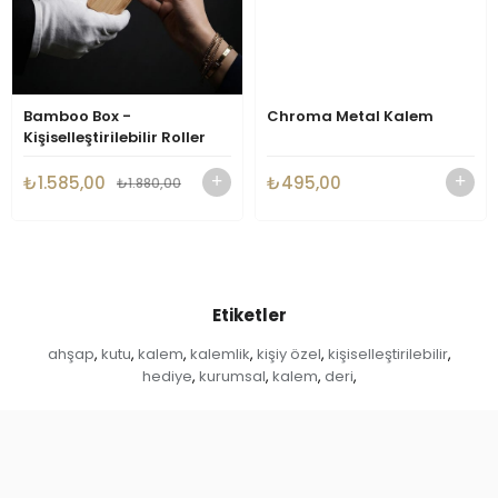
Bamboo Box -
Chroma Metal Kalem
Kişiselleştirilebilir Roller
Kalem
₺1.585,00
₺495,00
₺1.880,00
Etiketler
ahşap
kutu
kalem
kalemlik
kişiy özel
kişiselleştirilebilir
,
,
,
,
,
,
hediye
kurumsal
kalem
deri
,
,
,
,