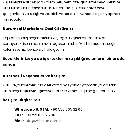
Kişiselleştirilebilir Ahşap Kalem Seti, hem özel günlerde sevdiklerinize
unutulmaz bir hediye sunmak hem de iş ortaklarınıza veya
çalışanlarınıza şıklığı ve zarafeti yansıtan kurumsal bir jest yapmak
için idealdir.
Kurumsal Markalara Özel Çözümler:
Toptan sipariş seçeneklerimizle, logolu kişiselleştirme imkanı
sunuyoruz. İster markanızın logosunu, ister özel bir tasarımı seçin,
kalem setinizi benzersiz hale getirin.
Sevdiklerinize ya da iş ortaklarınıza şıklığı ve anlamı bir arada
sunun.
Alternatif Seçenekler ve İletişim
Kutu veya kalemler için özel kombinasyonlar yapmak ya da farklı
ürün seçenekleriyle ilgileniyorsanız, bizimle iletişime geçebilirsiniz.
İletişim Bilgilerimiz:
Whatsapp & GSM:
+90 530 305 32 60
PBX:
+90 212 863 25 96
Mail:
info@valerian.com.tr