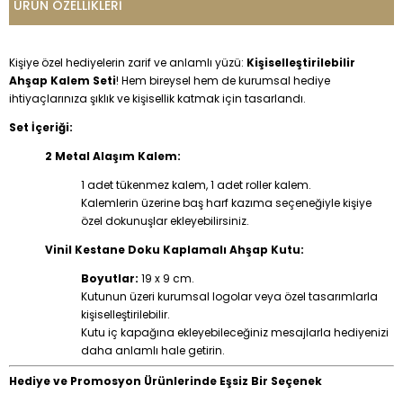
ÜRÜN ÖZELLIKLERI
Kişiye özel hediyelerin zarif ve anlamlı yüzü:
Kişiselleştirilebilir
Ahşap Kalem Seti
! Hem bireysel hem de kurumsal hediye
ihtiyaçlarınıza şıklık ve kişisellik katmak için tasarlandı.
Set İçeriği:
2 Metal Alaşım Kalem:
1 adet tükenmez kalem, 1 adet roller kalem.
Kalemlerin üzerine baş harf kazıma seçeneğiyle kişiye
özel dokunuşlar ekleyebilirsiniz.
Vinil Kestane Doku Kaplamalı Ahşap Kutu:
Boyutlar:
19 x 9 cm.
Kutunun üzeri kurumsal logolar veya özel tasarımlarla
kişiselleştirilebilir.
Kutu iç kapağına ekleyebileceğiniz mesajlarla hediyenizi
daha anlamlı hale getirin.
Hediye ve Promosyon Ürünlerinde Eşsiz Bir Seçenek