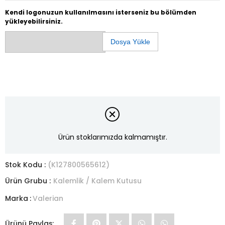
Kendi logonuzun kullanılmasını isterseniz bu bölümden
yükleyebilirsiniz.
Dosya Yükle
Ürün stoklarımızda kalmamıştır.
Stok Kodu
(K127800565612)
Ürün Grubu :
Kalemlik / Kalem Kutusu
Marka
:
Valerian
Ürünü Paylaş: