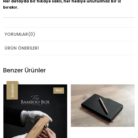
Her detayda bir hikaye saklı, her hediye unutulmaz bir iz
bırakır.
YORUMLAR
(0)
ÜRÜN ÖNERILERI
Benzer Ürünler
İndirim
Yeni
Ürün