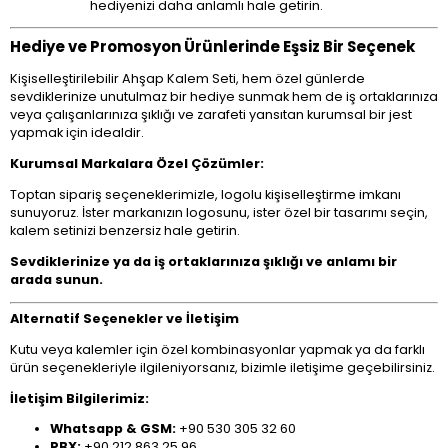
hediyenizi daha anlamlı hale getirin.
Hediye ve Promosyon Ürünlerinde Eşsiz Bir Seçenek
Kişiselleştirilebilir Ahşap Kalem Seti, hem özel günlerde
sevdiklerinize unutulmaz bir hediye sunmak hem de iş ortaklarınıza
veya çalışanlarınıza şıklığı ve zarafeti yansıtan kurumsal bir jest
yapmak için idealdir.
Kurumsal Markalara Özel Çözümler:
Toptan sipariş seçeneklerimizle, logolu kişiselleştirme imkanı
sunuyoruz. İster markanızın logosunu, ister özel bir tasarımı seçin,
kalem setinizi benzersiz hale getirin.
Sevdiklerinize ya da iş ortaklarınıza şıklığı ve anlamı bir
arada sunun.
Alternatif Seçenekler ve İletişim
Kutu veya kalemler için özel kombinasyonlar yapmak ya da farklı
ürün seçenekleriyle ilgileniyorsanız, bizimle iletişime geçebilirsiniz.
İletişim Bilgilerimiz:
Whatsapp & GSM:
+90 530 305 32 60
PBX:
+90 212 863 25 96