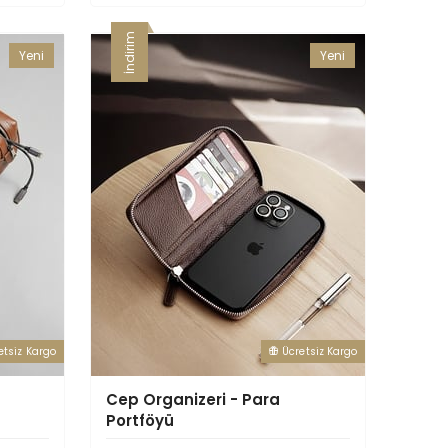
İndirim
Yeni
Yeni
Ürün
Ürün
etsiz Kargo
Ücretsiz Kargo
Cep Organizeri - Para
Portföyü