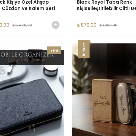
ck Kişiye Özel Ahşap
Black Royal Taba Renk
u Cüzdan ve Kalem Seti
Kişiselleştirilebilir Ciltli D
0,00
₺879,00
₺5.470,00
₺1.080,00
İndirim
Yeni
Ürün