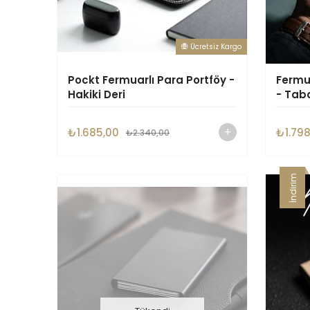
Ücretsiz Kargo
Pockt Fermuarlı Para Portföy -
Fermua
Hakiki Deri
- Tab
₺1.685,00
₺1.798
₺2.340,00
İndirim