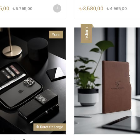
5,00
₺3.580,00
₺5.795,00
₺4.965,00
İndirim
Yeni
Ürün
Ücretsiz Kargo