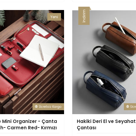
İndirim
Yeni
Ürün
Ücretsiz Kargo
Ücr
e Mini Organizer - Çanta
Hakiki Deri El ve Seyahat
nch- Carmen Red- Kırmızı
Çantası