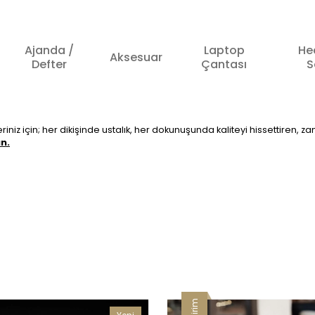
Ajanda /
Laptop
He
Aksesuar
Defter
Çantası
S
kleriniz için; her dikişinde ustalık, her dokunuşunda kaliteyi hissettire
n.
İndirim