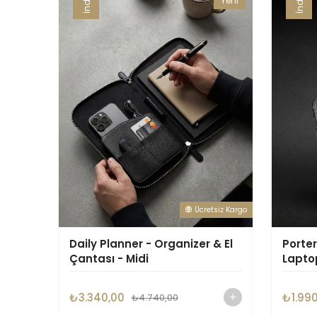
Yeni
Ürün
Ücretsiz Kargo
Daily Planner - Organizer & El
Porter
Çantası - Midi
Lapto
Çanta
₺3.340,00
₺1.99
₺4.740,00