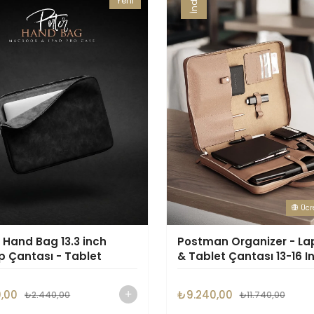
Yeni
Ürün
Ücr
 Hand Bag 13.3 inch
Postman Organizer - La
p Çantası - Tablet
& Tablet Çantası 13-16 I
sı
0,00
₺9.240,00
₺2.440,00
₺11.740,00