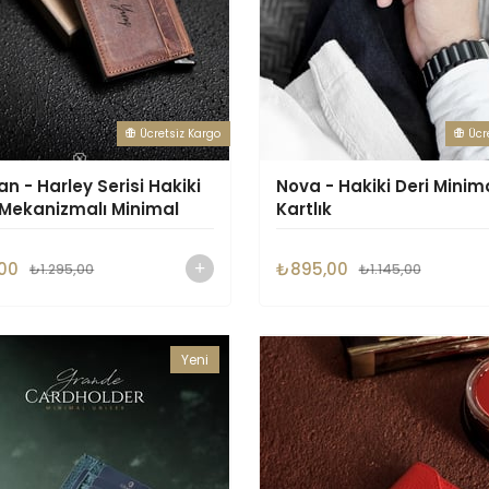
Ücretsiz Kargo
Ücr
an - Harley Serisi Hakiki
Nova - Hakiki Deri Minim
- Mekanizmalı Minimal
Kartlık
k- Rustik Kahve
00
₺895,00
₺1.295,00
₺1.145,00
Yeni
Ürün