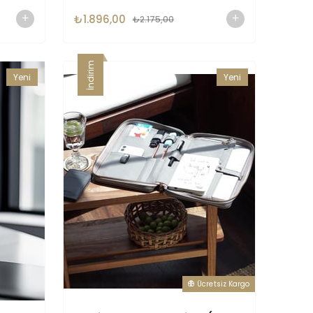
₺1.896,00
₺2.175,00
İndirim
Yeni
Yeni
Ürün
Ürün
Ücretsiz Kargo