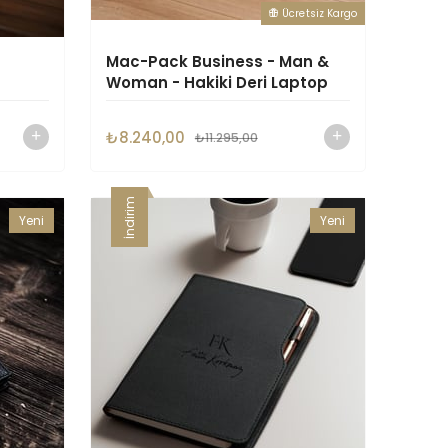
Ücretsiz Kargo
Mac-Pack Business - Man &
Woman - Hakiki Deri Laptop
Evrak Çantası
₺8.240,00
₺11.295,00
İndirim
Yeni
Yeni
Ürün
Ürün