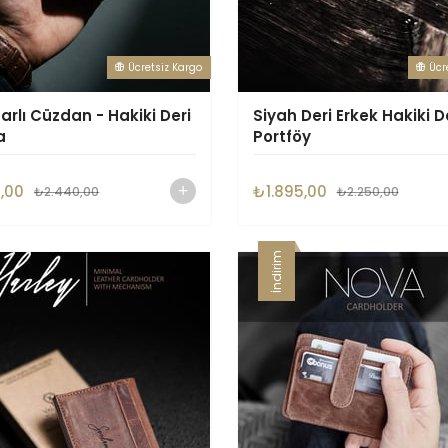
Ücretsiz Kargo
Ücr
rlı Cüzdan - Hakiki Deri
Siyah Deri Erkek Hakiki D
a
Portföy
,00
₺1.895,00
₺2.440,00
₺2.250,00
İndirim