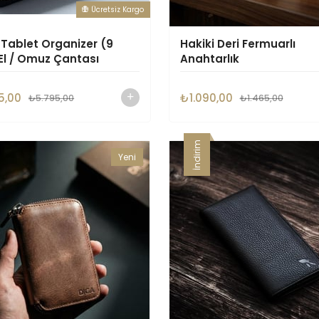
Ücretsiz Kargo
-Tablet Organizer (9
Hakiki Deri Fermuarlı
 El / Omuz Çantası
Anahtarlık
n)
5,00
₺1.090,00
₺5.795,00
₺1.465,00
İndirim
Yeni
Ürün