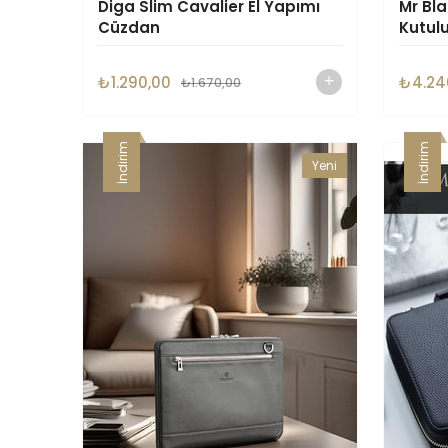
Diga Slim Cavalier El Yapımı
Mr Bla
Cüzdan
Kutul
₺1.290,00
₺4.24
₺1.670,00
İndirim
İndirim
Yeni
Ürün