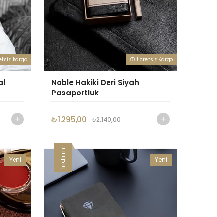
etsiz Kargo
Ücretsiz Kargo
al
Noble Hakiki Deri Siyah
Pasaportluk
₺1.295,00
₺2.140,00
İndirim
Yeni
Yeni
Ürün
Ürün