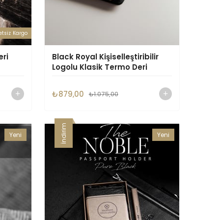
etsiz Kargo
eri
Black Royal Kişiselleştiribilir
Logolu Klasik Termo Deri
Defter - 6479
₺879,00
₺1.075,00
İndirim
Yeni
Yeni
Ürün
Ürün