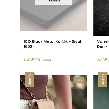
Tükendi
ICO Black Metal Kartlık - Siyah
Valeri
1602
Deri 
Kartlı
₺465,00
₺865,
₺569,00
İndirim
İndirim
Yeni
Ürün