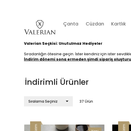
Çanta
Cüzdan
Kartlık
Valerian Seçkisi: Unutulmaz Hediyeler
Sıradanlığın ötesine geçin. İster kendiniz için ister sevdi
İndirim dönemi sona ermeden şimdi sipariş oluşturu
İndirimli Ürünler
37 Ürün
İndirim
İndirim