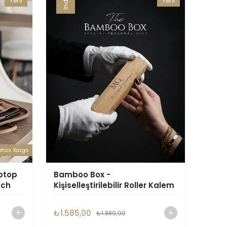
Yeni
Yeni
Ürün
Ürün
etsiz Kargo
ptop
Bamboo Box -
nch
Kişiselleştirilebilir Roller Kalem
₺1.585,00
₺1.880,00