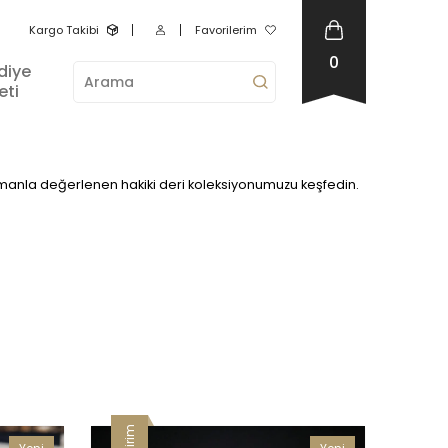
Kargo Takibi
Favorilerim
0
diye
eti
n, zamanla değerlenen hakiki deri koleksiyonumuzu keşfedin.
İndirim