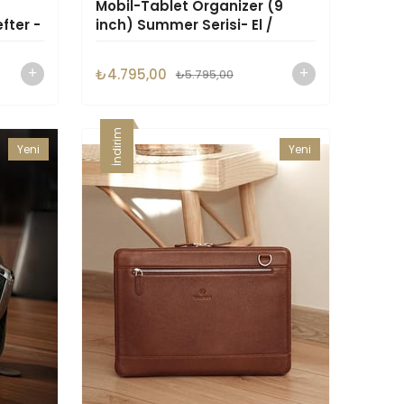
Mobil-Tablet Organizer (9
efter -
inch) Summer Serisi- El /
Omuz Çantası (Kadın)
₺4.795,00
₺5.795,00
İndirim
Yeni
Yeni
Ürün
Ürün