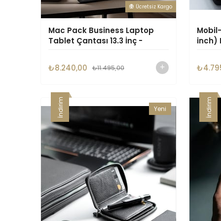
Ücretsiz Kargo
Mac Pack Business Laptop
Mobil
Tablet Çantası 13.3 İnç -
inch)
Charcoal-Gray
(Kadı
₺8.240,00
₺4.79
₺11.495,00
İndirim
İndirim
Yeni
Ürün