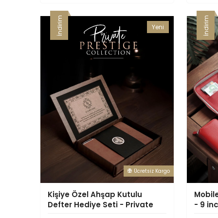
İndirim
İndirim
Yeni
Ürün
Ücretsiz Kargo
Kişiye Özel Ahşap Kutulu
Mobil
Defter Hediye Seti - Private
- 9 i
Prestige Collection