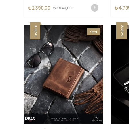
₺2.390,00
₺4.79
₺2.940,00
İndirim
İndirim
Yeni
Ürün